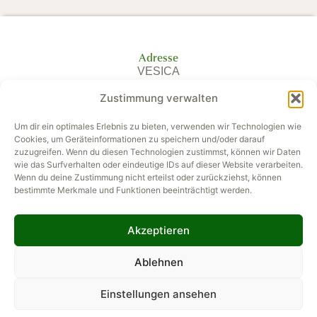
Adresse
VESICA
Praxis für Holistische
Zustimmung verwalten
Energiemedizin
und Mentale Gesundheit
Um dir ein optimales Erlebnis zu bieten, verwenden wir Technologien wie
Goethestraße 5
Cookies, um Geräteinformationen zu speichern und/oder darauf
zuzugreifen. Wenn du diesen Technologien zustimmst, können wir Daten
10623 Berlin
wie das Surfverhalten oder eindeutige IDs auf dieser Website verarbeiten.
Wenn du deine Zustimmung nicht erteilst oder zurückziehst, können
Kontakt
bestimmte Merkmale und Funktionen beeinträchtigt werden.
(+49) 160 – 556 0440
info@vesica-holimed.com
Kontaktformular
Akzeptieren
Seiteninformationen
Ablehnen
Datenschutzerklärung
Impressum
Einstellungen ansehen
Cookie-Richtlinie (EU)